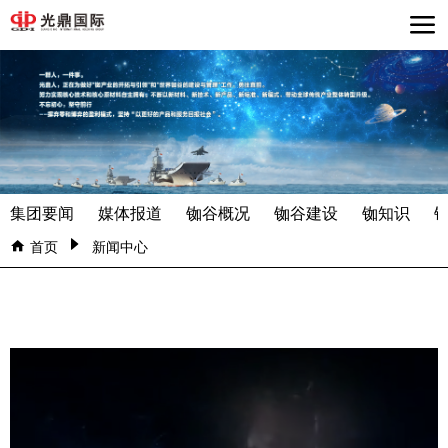
集团要闻
媒体报道
铷谷概况
铷谷建设
铷知识
新闻中心
首页